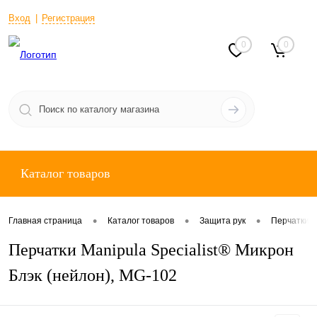
Вход
Регистрация
0
0
Каталог товаров
•
•
•
Главная страница
Каталог товаров
Защита рук
Перчатки о
Перчатки Manipula Specialist® Микрон
Блэк (нейлон), MG-102