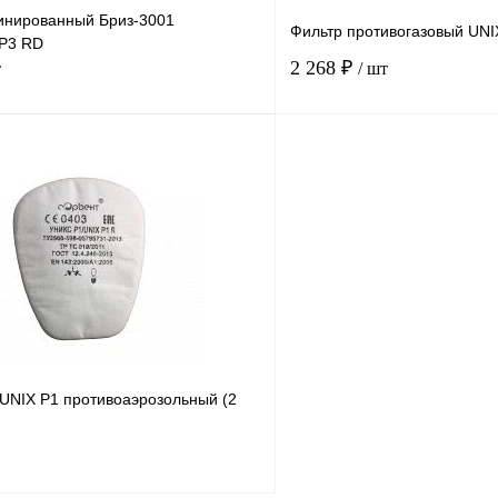
инированный Бриз-3001
Фильтр противогазовый UNIX
Р3 RD
2 268 ₽
т
/ шт
В корзину
Купить в
Сравнение
Купить в
1 клик
В избранное
В
В избранное
наличии
UNIX Р1 противоаэрозольный (2