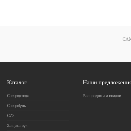
В корзину
Купить в
Сравнение
1 клик
1 клик
СА
В избранное
Под заказ
Каталог
Наши предложени
Спецодежда
Распродажи и скидки
Спецобувь
СИЗ
Защита рук