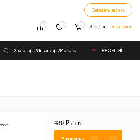
Заказать звонок
0
0
0
пока пусто
В корзине
Хозтовары/Инвентарь/Мебель
PROFLINE
480 ₽
/ шт
отзыв
В корзину