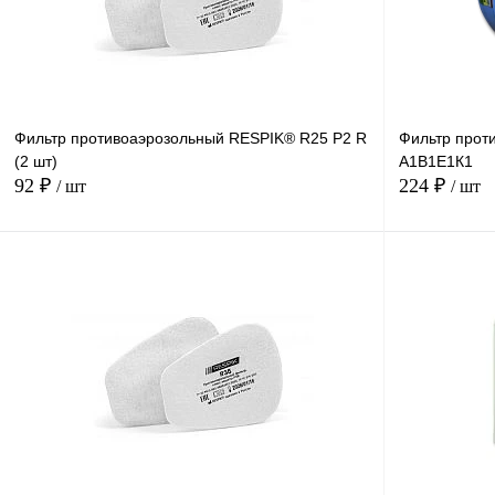
Фильтр противоаэрозольный RESPIK® R25 P2 R
Фильтр прот
(2 шт)
А1В1Е1К1
92 ₽
224 ₽
/ шт
/ шт
В корзину
Купить в
Сравнение
1 клик
1 клик
В избранное
В
наличии