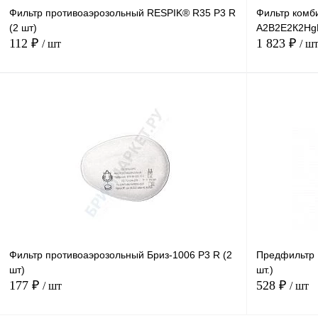
Фильтр противоаэрозольный RESPIK® R35 P3 R
Фильтр комб
(2 шт)
А2В2Е2К2Hg
112 ₽
1 823 ₽
/ шт
/ ш
В корзину
Купить в
Сравнение
1 клик
1 клик
В избранное
В
наличии
Фильтр противоаэрозольный Бриз-1006 P3 R (2
Предфильтр 
шт)
шт.)
177 ₽
528 ₽
/ шт
/ шт