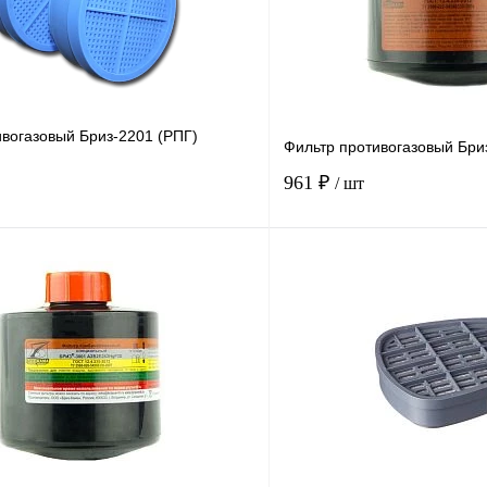
ивогазовый Бриз-2201 (РПГ)
Фильтр противогазовый Бри
961 ₽
/ шт
В корзину
Купить в
Сравнение
Купить в
1 клик
В избранное
В
В избранное
наличии