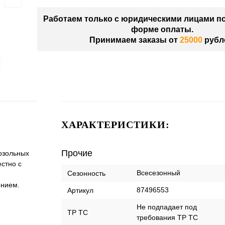
Работаем только с юридическими лицами п
форме оплаты.
Принимаем заказы от
25000
рубл
ХАРАКТЕРИСТИКИ:
Прочие
озольных
стно с
Всесезонный
Сезонность
ением.
87496553
Артикул
Не подпадает под
ТР ТС
требования ТР ТС