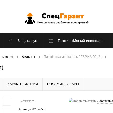
Защита рук
Текстиль/Мягкий инвентарь
По отраслям
Распродажа
•
•
 дыхания
Фильтры
Платформа-держатель RESPIK® R3 (2 шт)
т)
ХАРАКТЕРИСТИКИ
ПОХОЖИЕ ТОВАРЫ
Отзывов: 0
Добавить 
Артикул:
87496553