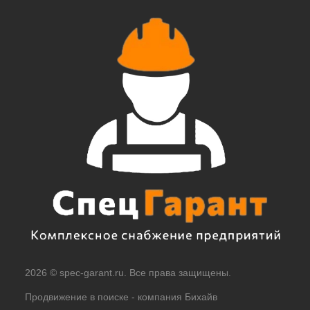
2026 © spec-garant.ru. Все права защищены.
Продвижение в поиске -
компания Бихайв