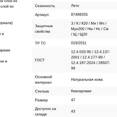
й слой из
Лето
Сезонность
 слой из
87488255
Артикул
ериала)
З / К / К20 / Ми / Мп /
Защитные
Мун200 / Нм / Нс / Сж
свойства
ы и
/ Щ / Щ20
019/2011
ТР ТС
 время
12.4.033-95 / 12.4.137-
2001 / 12.4.177-89 /
ГОСТ
ки в
12.4.187-2024 / 28507-
99
Оcновной
Натуральная кожа
материал
Кевларовая
Стелька
47
Размер
Доступно на
43
складе