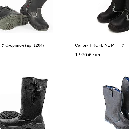
ПУ Скорпион (арт.1204)
Сапоги PROFLINE МП ПУ
1 920 ₽
т
/ шт
В корзину
Купить в
Сравнение
Купить в
1 клик
В избранное
В
В избранное
наличии
н
Размер