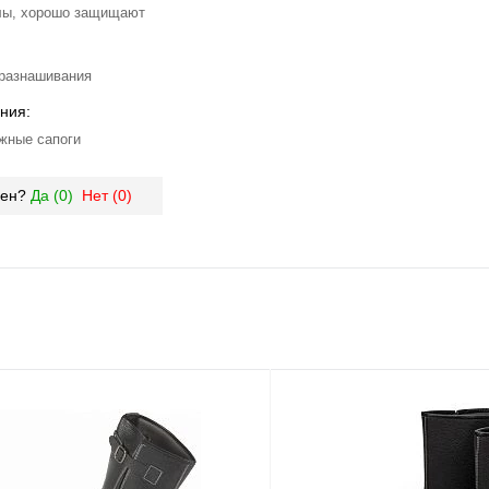
лы, хорошо защищают
 разнашивания
ния:
жные сапоги
зен?
Да (
0
)
Нет (
0
)