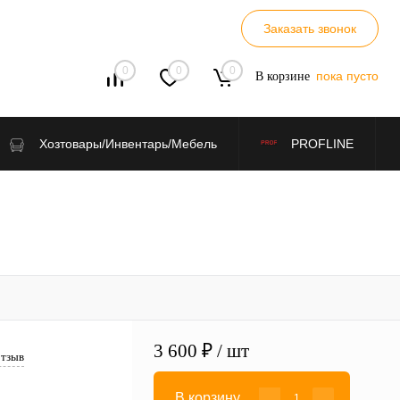
Заказать звонок
0
0
0
пока пусто
В корзине
Хозтовары/Инвентарь/Мебель
PROFLINE
3 600 ₽
/ шт
отзыв
В корзину