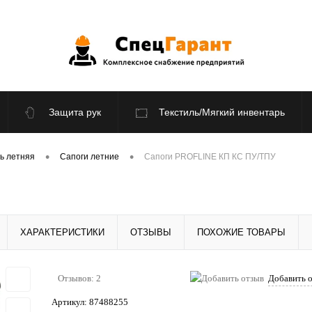
Защита рук
Текстиль/Мягкий инвентарь
По отраслям
Распродажа
•
•
ь летняя
Сапоги летние
Сапоги PROFLINE КП КС ПУ/ТПУ
ХАРАКТЕРИСТИКИ
ОТЗЫВЫ
ПОХОЖИЕ ТОВАРЫ
Отзывов: 2
Добавить 
Артикул:
87488255