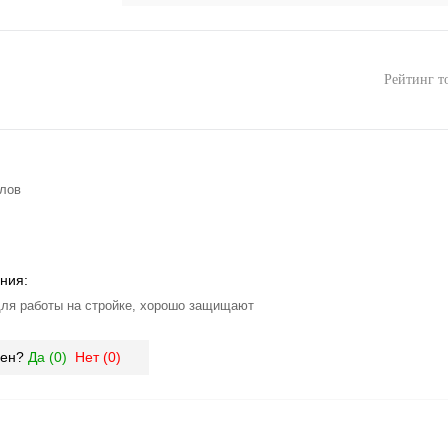
Рейтинг т
алов
ния:
ля работы на стройке, хорошо защищают
зен?
Да (
0
)
Нет (
0
)