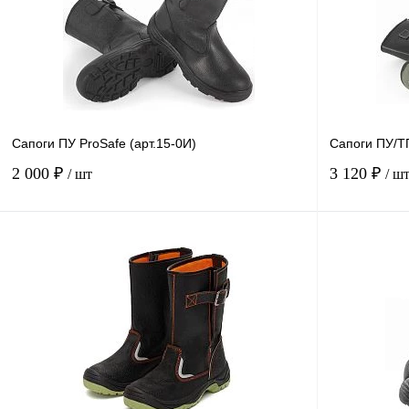
Сапоги ПУ ProSafe (арт.15-0И)
Сапоги ПУ/Т
2 000 ₽
3 120 ₽
/ шт
/ ш
В корзину
Купить в
Сравнение
1 клик
1 клик
В избранное
В
наличии
Размер
Размер