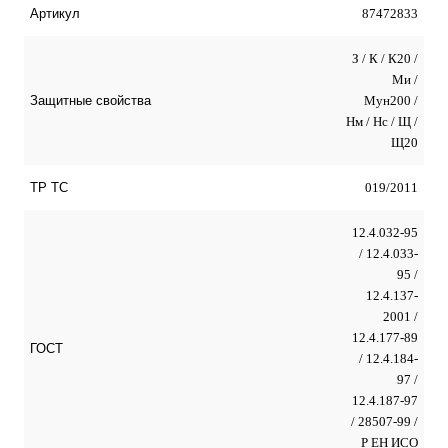
87472833
Артикул
З / К / К20 /
Ми /
Мун200 /
Защитные свойства
Нм / Нс / Щ /
Щ20
019/2011
ТР ТС
12.4.032-95
/ 12.4.033-
95 /
12.4.137-
2001 /
12.4.177-89
ГОСТ
/ 12.4.184-
97 /
12.4.187-97
/ 28507-99 /
Р ЕН ИСО