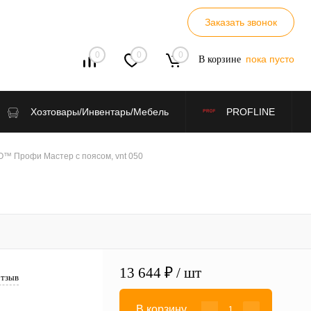
Заказать звонок
0
0
0
пока пусто
В корзине
Хозтовары/Инвентарь/Мебель
PROFLINE
™ Профи Мастер с поясом, vnt 050
13 644 ₽
/ шт
отзыв
В корзину