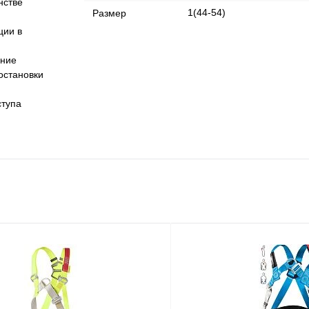
нстве
1(44-54)
Размер
ции в
ение
остановки
ступа