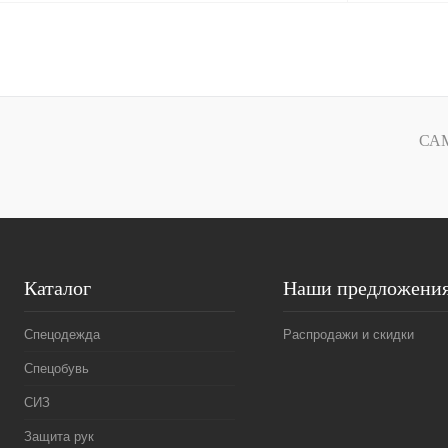
В корзину
Купить в
Сравнение
1 клик
1 клик
СА
В избранное
Под заказ
Размер
1(44-54)
2(56-62)
Каталог
Наши предложени
Спецодежда
Распродажи и скидки
Спецобувь
СИЗ
Защита рук