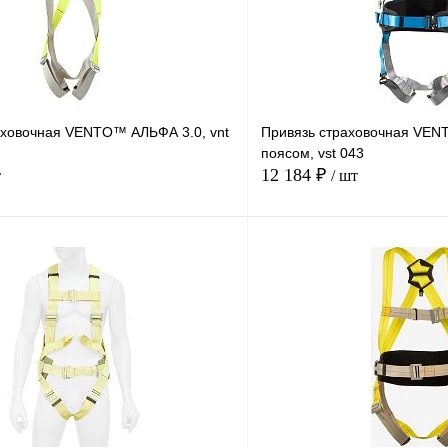
аховочная VENTO™ АЛЬФА 3.0, vnt
Привязь страховочная VEN
поясом, vst 043
12 184 ₽
т
/ шт
В корзину
Купить в
Сравнение
Купить в
1 клик
В избранное
Под заказ
В избранное
Размер
2
1(44-54)
2(56-62)