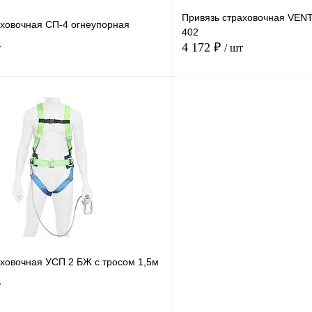
Привязь страховочная VEN
аховочная СП-4 огнеупорная
402
4 172 ₽
т
/ шт
В корзину
Купить в
Сравнение
Купить в
1 клик
В избранное
Под заказ
В избранное
Размер
1
2
аховочная УСП 2 БЖ с тросом 1,5м
т