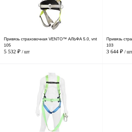
Привязь страховочная VENTO™ АЛЬФА 5.0, vnt
Привязь стр
105
103
5 532 ₽
3 644 ₽
/ шт
/ ш
В корзину
Купить в
Сравнение
1 клик
1 клик
В избранное
В
наличии
Размер
Размер
1