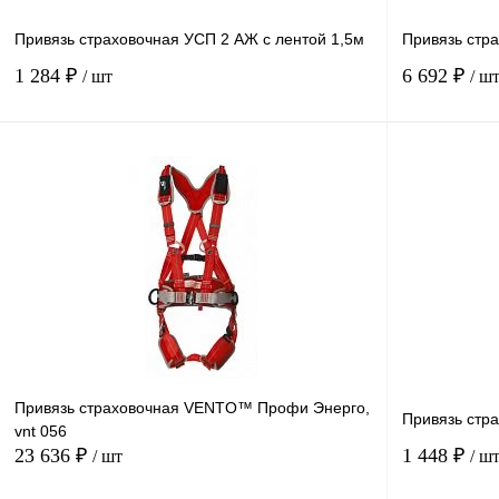
1
2
Привязь страховочная УСП 2 АЖ с лентой 1,5м
Привязь стр
1 284 ₽
6 692 ₽
/ шт
/ ш
В корзину
Купить в
Сравнение
1 клик
1 клик
В избранное
В
наличии
Привязь страховочная VENTO™ Профи Энерго,
Привязь стр
vnt 056
23 636 ₽
1 448 ₽
/ шт
/ ш