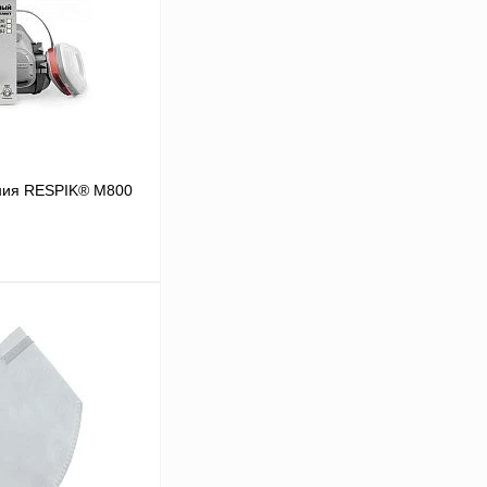
ния RESPIK® M800
В корзину
Сравнение
В
аличии