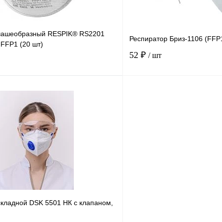
Размер
L
M
чашеобразный RESPIK® RS2201
Респиратор Бриз-1106 (FFP
 FFP1 (20 шт)
52 ₽
/ шт
В корзину
Купить в
Сравнение
Купить в
1 клик
В избранное
В
В избранное
наличии
н
складной DSK 5501 НК с клапаном,