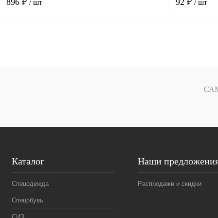
896 ₽
92 ₽
/ шт
/ шт
В корзину
Купить в
Сравнение
1 клик
1 клик
СА
В избранное
Под заказ
Каталог
Наши предложени
Спецодежда
Распродажи и скидки
Спецобувь
СИЗ