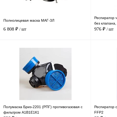
Респиратор 
Полнолицевая маска МАГ-3Л
без клапана,
6 808 ₽
976 ₽
/ шт
/ шт
В корзину
Купить в
Сравнение
1 клик
1 клик
В избранное
Под заказ
Полумаска Бриз-2201 (РПГ) противогазовая с
Респиратор 
фильтром А1В1Е1К1
FFP2