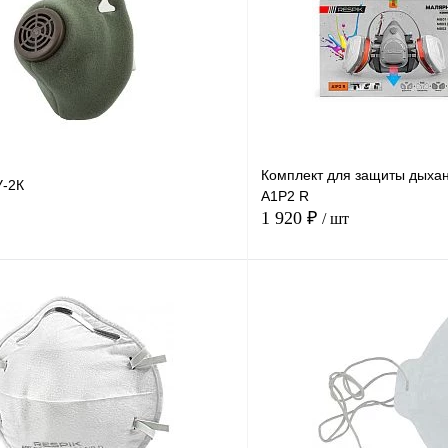
Комплект для защиты дыха
У-2К
A1P2 R
1 920 ₽
/ шт
В корзину
Купить в
Сравнение
Купить в
1 клик
В избранное
Под заказ
В избранное
н