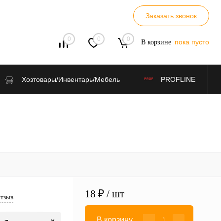
Заказать звонок
0
0
0
пока пусто
В корзине
Хозтовары/Инвентарь/Мебель
PROFLINE
18 ₽
/ шт
отзыв
В корзину