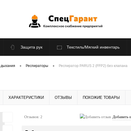
Защита рук
Текстиль/Мягкий инвентарь
По отраслям
Распродажа
•
•
 дыхания
Респираторы
Респиратор PARUS 2 (FFP2) без клапана
ХАРАКТЕРИСТИКИ
ОТЗЫВЫ
ПОХОЖИЕ ТОВАРЫ
Отзывов: 2
Добавить 