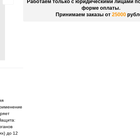
Работаем только с юридическими лицами п
форме оплаты.
Принимаем заказы от
25000
рубл
яя
применение
оряет
Защита:
рганов
их) до 12