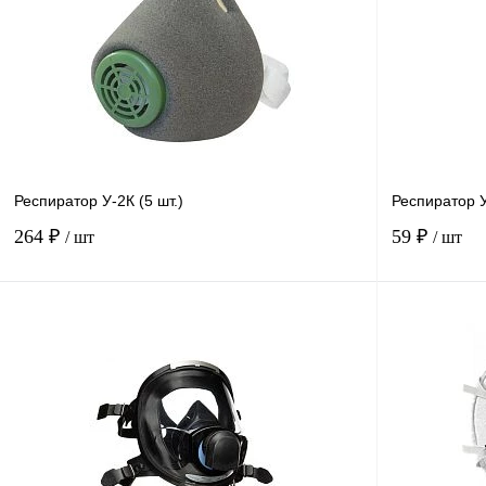
Респиратор У-2К (5 шт.)
Респиратор 
264 ₽
59 ₽
/ шт
/ шт
В корзину
Купить в
Сравнение
1 клик
1 клик
В избранное
В
наличии