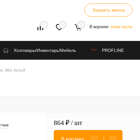
Заказать звонок
0
0
0
пока пусто
В корзине
Хозтовары/Инвентарь/Мебель
PROFLINE
ие ЭВА, белый
864 ₽
/ шт
отзыв
В корзину