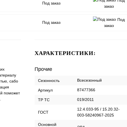
Под
Под заказ
заказ
Под
Под заказ
заказ
ХАРАКТЕРИСТИКИ:
Прочие
ких
атериалу
Всесезонный
Сезонность
стью, сабо
рация
87477366
Артикул
ый поможет
.
019/2011
ТР ТС
12.4.033-95 / 15.20.32-
ГОСТ
003-58240967-2025
Оcновной