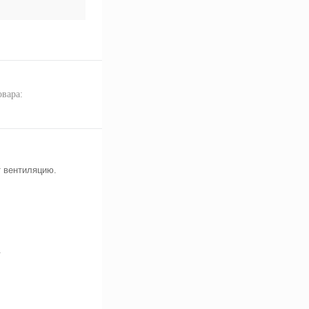
овара:
 вентиляцию.
.