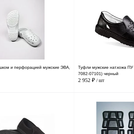
шком и перфорацией мужские ЭВА,
Туфли мужские нат.кожа ПУ 
7082-07101) черный
2 952 ₽
/ шт
В корзину
Купить в
Сравнение
Купить в
1 клик