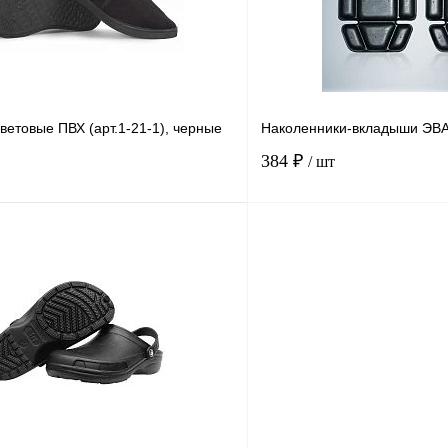
В избранное
Под заказ
В избранное
н
Размер
45
50
43
44
47
45
43
46
42
48
ветовые ПВХ (арт.1-21-1), черные
Наколенники-вкладыши ЭВ
384 ₽
/ шт
В корзину
Купить в
Сравнение
Купить в
1 клик
В избранное
В
В избранное
наличии
н
45
43
44
41