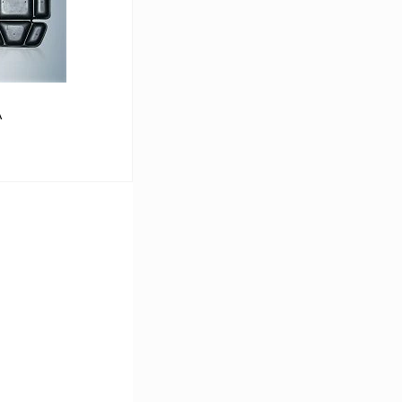
В
аличии
40
39
А
В корзину
Сравнение
В
аличии