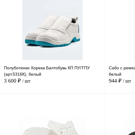
Полуботинки Хорека Балтобувь КП ПУ/ТПУ
Сабо с реме
(арт.5316К), белый
белый
3 600 ₽
944 ₽
/ шт
/ шт
В корзину
Купить в
Сравнение
1 клик
1 клик