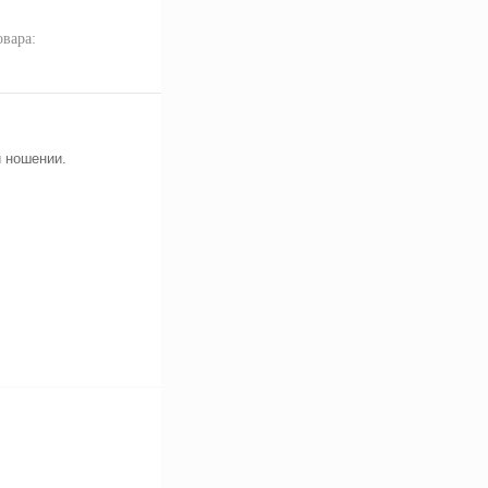
овара:
и ношении.