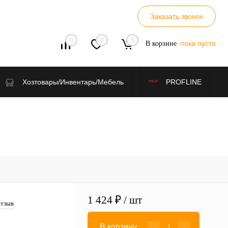
Заказать звонок
0
0
0
пока пусто
В корзине
Хозтовары/Инвентарь/Мебель
PROFLINE
1 424 ₽
/ шт
отзыв
В корзину