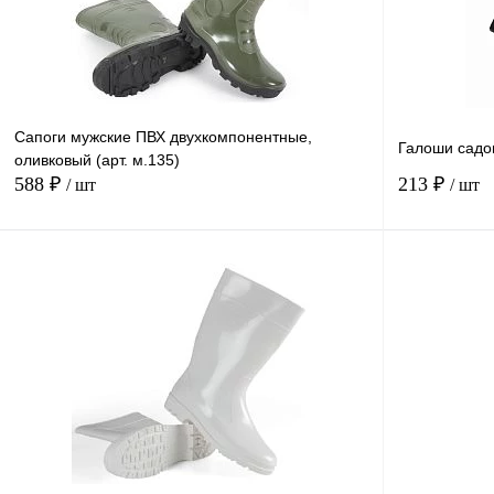
Сапоги мужские ПВХ двухкомпонентные,
Галоши садо
оливковый (арт. м.135)
588 ₽
213 ₽
/ шт
/ шт
В корзину
Купить в
Сравнение
1 клик
1 клик
В избранное
В
наличии
Размер
Размер
40
45
43
44
41
40