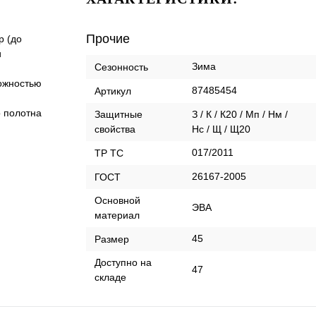
Прочие
р (до
и
Зима
Сезонность
ожностью
87485454
Артикул
 полотна
Защитные
З / К / К20 / Мп / Нм /
свойства
Нс / Щ / Щ20
017/2011
ТР ТС
26167-2005
ГОСТ
Оcновной
ЭВА
материал
45
Размер
Доступно на
47
складе