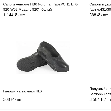
Сапоги женские ПВХ Nordman (арт.РС 11 Б, 6-
Сапоги мужс
46
42
47
920-W02 Модель 920), белый
(арт.м.431/3
1 144 ₽
588 ₽
/ шт
/ шт
46
В корзину
Купить в
Сравнение
1 клик
1 клик
В избранное
В
наличии
Размер
Размер
35 (225)
41 (270)
42 (277)
40 (262)
37 (240)
40
Полукомбине
Галоши на валенки ПВХ
38 (247)
39 (255)
36 (232)
46
Sardonix (арт
308 ₽
3 584 ₽
/ шт
/ ш