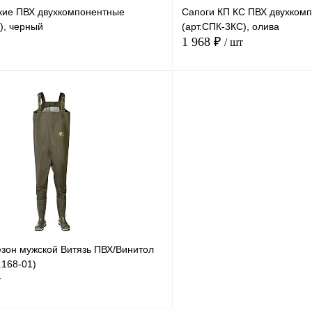
кие ПВХ двухкомпонентные
Сапоги КП КС ПВХ двухком
45
43
44
41
0), черный
(арт.СПК-3КС), олива
1 968 ₽
/ шт
42
36
В корзину
Купить в
Сравнение
Купить в
1 клик
В избранное
В
В избранное
наличии
н
Размер
45
43
44
41
40
37
48
зон мужской Витязь ПВХ/Винитол
42
47
45
43
.168-01)
т
46
42
36