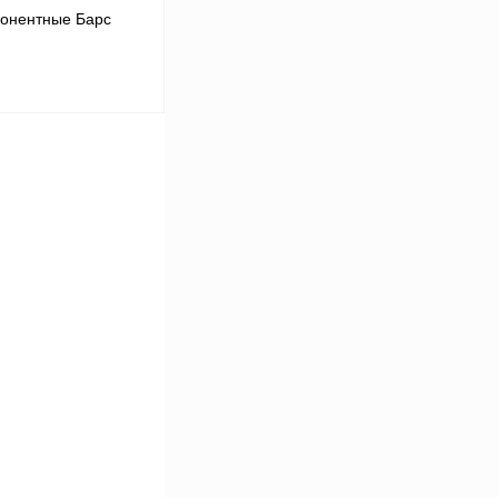
понентные Барс
В корзину
Сравнение
В
аличии
38
39
44
41