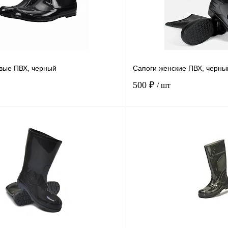
вые ПВХ, черный
Сапоги женские ПВХ, черный
500 ₽
/ шт
В корзину
Купить в
Сравнение
Купить в
1 клик
В избранное
В
В избранное
наличии
Размер
40
37
38
37
38
39
35