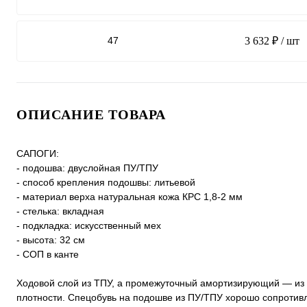
47
3 632 ₽
/ шт
ОПИСАНИЕ ТОВАРА
САПОГИ:
- подошва: двуслойная ПУ/ТПУ
- способ крепления подошвы: литьевой
- материал верха натуральная кожа КРС 1,8-2 мм
- стелька: вкладная
- подкладка: искусственный мех
- высота: 32 см
- СОП в канте
Ходовой слой из ТПУ, а промежуточный амортизирующий — из
плотности. Спецобувь на подошве из ПУ/ТПУ хорошо сопротив