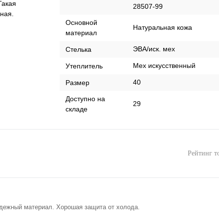
Такая
28507-99
ная.
Оcновной
Натуральная кожа
материал
ЭВА/иск. мех
Стелька
Мех искусственный
Утеплитель
40
Размер
Доступно на
29
складе
Рейтинг т
дежный материал. Хорошая защита от холода.