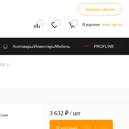
Заказать звонок
0
0
0
пока пусто
В корзине
Хозтовары/Инвентарь/Мебель
PROFLINE
204.1)
3 632 ₽
/ шт
отзыв
В корзину