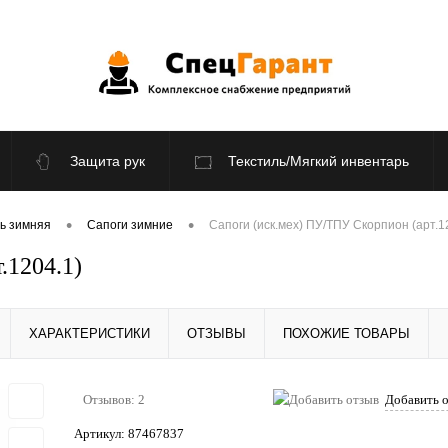
Защита рук
Текстиль/Мягкий инвентарь
По отраслям
Распродажа
•
•
ь зимняя
Сапоги зимние
Сапоги (иск.мех) ПУ/ТПУ Скорпион (арт.1
.1204.1)
ХАРАКТЕРИСТИКИ
ОТЗЫВЫ
ПОХОЖИЕ ТОВАРЫ
Отзывов: 2
Добавить 
Артикул:
87467837