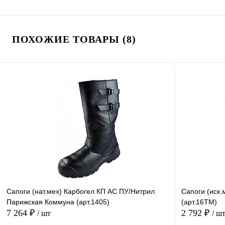
ПОХОЖИЕ ТОВАРЫ (8)
Сапоги (нат.мех) Карбогел КП АС ПУ/Нитрил
Сапоги (иск
Парижская Коммуна (арт.1405)
(арт.16ТМ)
7 264 ₽
2 792 ₽
/ шт
/ ш