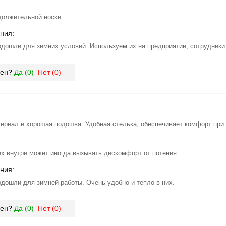
должительной носки.
ния:
одошли для зимних условий. Используем их на предприятии, сотрудник
зен?
Да (
0
)
Нет (
0
)
ериал и хорошая подошва. Удобная стелька, обеспечивает комфорт при 
х внутри может иногда вызывать дискомфорт от потения.
ния:
одошли для зимней работы. Очень удобно и тепло в них.
зен?
Да (
0
)
Нет (
0
)