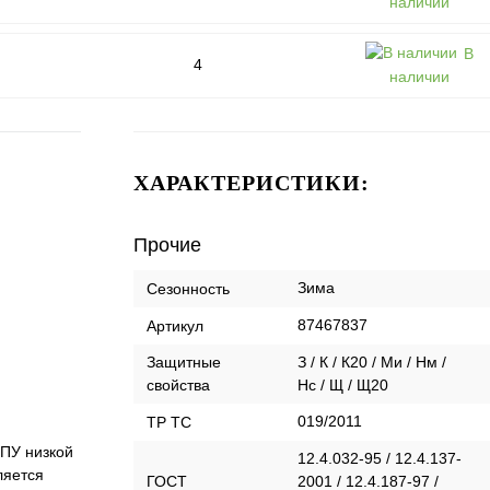
наличии
В
4
наличии
ХАРАКТЕРИСТИКИ:
Прочие
Зима
Сезонность
87467837
Артикул
Защитные
З / К / К20 / Ми / Нм /
свойства
Нс / Щ / Щ20
019/2011
ТР ТС
 ПУ низкой
12.4.032-95 / 12.4.137-
ляется
ГОСТ
2001 / 12.4.187-97 /