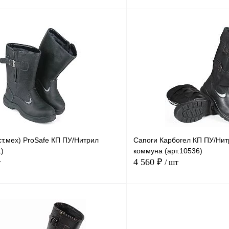
В корзину
Купить в
Сравнение
Купить в
1 клик
В избранное
В
В избранное
наличии
н
Размер
37
38
39
47
40
39
47
т.мех) ProSafe КП ПУ/Нитрил
Сапоги Карбогел КП ПУ/Ни
43
44
41
46
44
41
46
)
коммуна (арт.10536)
4 560 ₽
т
/ шт
В корзину