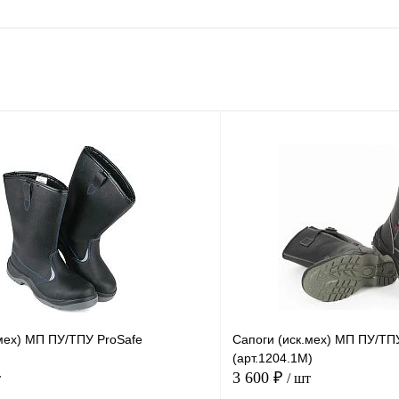
.мех) МП ПУ/ТПУ ProSafe
Сапоги (иск.мех) МП ПУ/ТП
(арт.1204.1М)
3 600 ₽
т
/ шт