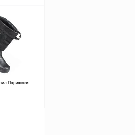
В корзину
Сравнение
В
аличии
45
43
трил Парижская
42
В корзину