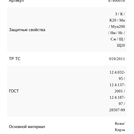
87490016
Артикул
З / К /
К20 / Ми
/ Мун200
Защитные свойства
/ Нм / Нс /
Сж / Щ /
Щ20
019/2011
ТР ТС
12.4.032-
95 /
12.4.137-
2001 /
ГОСТ
12.4.187-
97 /
28507-99
Кожа/
Оcновной материал
Кирза