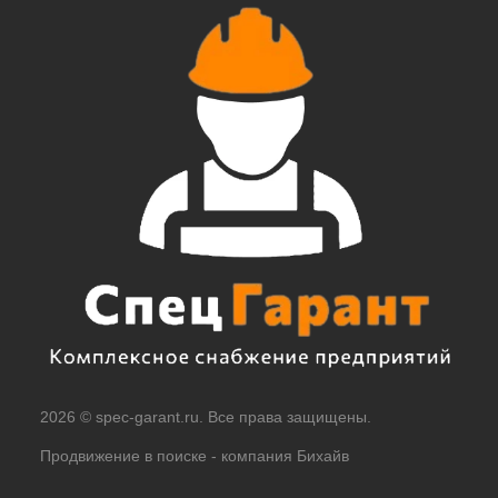
2026 © spec-garant.ru. Все права защищены.
Продвижение в поиске -
компания Бихайв