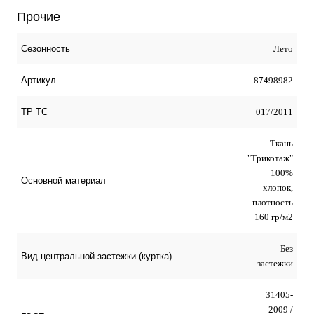
Прочие
Лето
Сезонность
87498982
Артикул
017/2011
ТР ТС
Ткань
"Трикотаж"
100%
Основной материал
хлопок,
плотность
160 гр/м2
Без
Вид центральной застежки (куртка)
застежки
31405-
2009 /