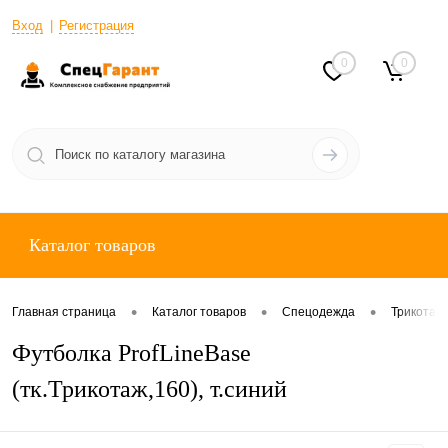
Вход
Регистрация
0
0
Каталог товаров
•
•
•
Главная страница
Каталог товаров
Спецодежда
Трикотаж
Футболка ProfLineBase
(тк.Трикотаж,160), т.синий