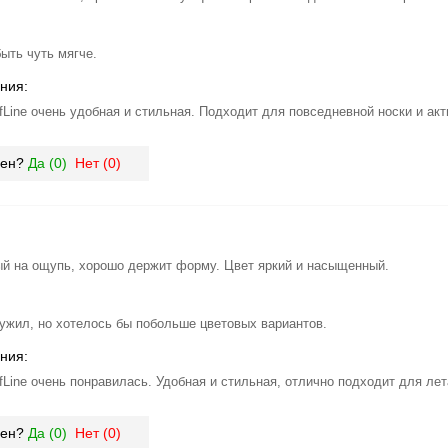
ыть чуть мягче.
ния:
fLine очень удобная и стильная. Подходит для повседневной носки и акт
зен?
Да (
0
)
Нет (
0
)
й на ощупь, хорошо держит форму. Цвет яркий и насыщенный.
ружил, но хотелось бы побольше цветовых вариантов.
ния:
fLine очень понравилась. Удобная и стильная, отлично подходит для лет
зен?
Да (
0
)
Нет (
0
)