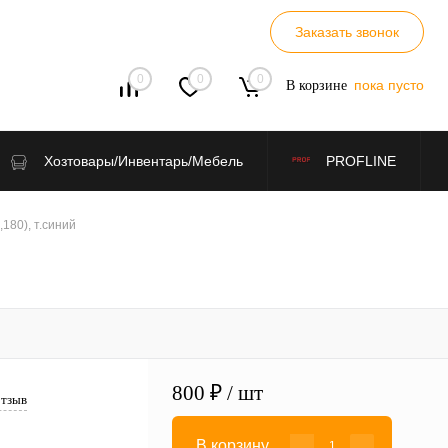
Заказать звонок
0
0
0
пока пусто
В корзине
Хозтовары/Инвентарь/Мебель
PROFLINE
180), т.синий
800 ₽
/ шт
отзыв
В корзину