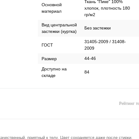
Ткань "Пике" 100%
Основной
хлопок, плотность 180
материал
гр/м2
Вид центральной
Без застежки
застежки (куртка)
31405-2009 / 31408-
ГОСТ
2009
44-46
Размер
Доступно на
84
складе
Рейтинг т
ачественный, приятный к телу. Цвет сохраняется даже после стирки.