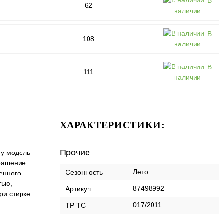
В
62
наличии
В
108
наличии
В
111
наличии
ХАРАКТЕРИСТИКИ:
Прочие
ту модель
крашение
Лето
Сезонность
енного
тью,
87498992
Артикул
ри стирке
017/2011
ТР ТС