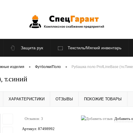
Защита рук
Текстиль/Мягкий инвентарь
По отраслям
Распродажа
•
•
ажные изделия
Футболки/Поло
Рубашка поло ProfLineBase (тк.Пике,
, т.синий
ХАРАКТЕРИСТИКИ
ОТЗЫВЫ
ПОХОЖИЕ ТОВАРЫ
Отзывов: 3
Добавить 
Артикул:
87498992