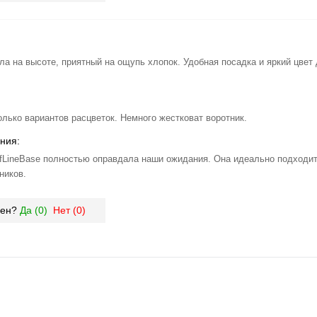
ла на высоте, приятный на ощупь хлопок. Удобная посадка и яркий цвет
олько вариантов расцветок. Немного жестковат воротник.
ния:
fLineBase полностью оправдала наши ожидания. Она идеально подходит
ников.
зен?
Да (
0
)
Нет (
0
)