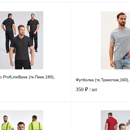
 ProfLineBase (тк.Пике,180),
Футболка (тк.Трикотаж,160),
350 ₽
/ шт
В корзину
Купить в
Сравнение
Купить в