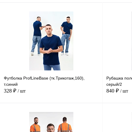
Футболка ProfLineBase (тк.Трикотаж,160),
Рубашка поло
т.синий
серый/2
328 ₽
840 ₽
/ шт
/ шт
В корзину
Купить в
Сравнение