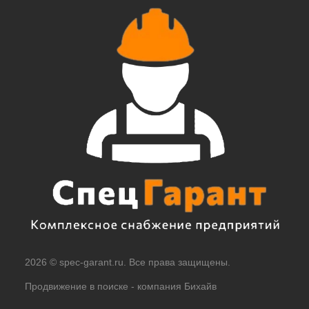
2026 © spec-garant.ru. Все права защищены.
Продвижение в поиске -
компания Бихайв