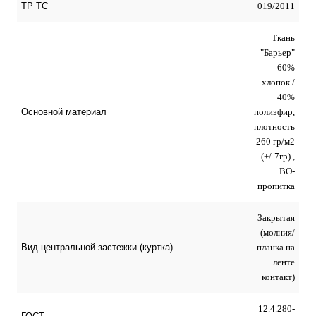
019/2011
ТР ТС
Ткань
"Барьер"
60%
хлопок /
40%
полиэфир,
Основной материал
плотность
260 гр/м2
(+/-7гр) ,
ВО-
пропитка
Закрытая
(молния/
планка на
Вид центральной застежки (куртка)
ленте
контакт)
12.4.280-