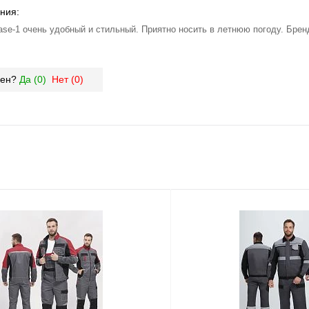
ния:
ase-1 очень удобный и стильный. Приятно носить в летнюю погоду. Бре
зен?
Да (
0
)
Нет (
0
)