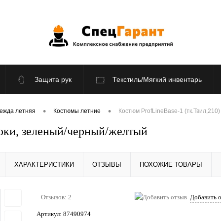
Защита рук
Текстиль/Мягкий инвентарь
По отраслям
Распродажа
•
•
ежда летняя
Костюмы летние
Костюм ProfLineBase-1 (тк.Твил,21
рюки, зеленый/черный/желтый
ХАРАКТЕРИСТИКИ
ОТЗЫВЫ
ПОХОЖИЕ ТОВАРЫ
Отзывов: 2
Добавить 
Артикул:
87490974