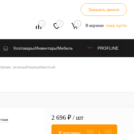
Заказать звонок
0
0
0
пока пусто
В корзине
Хозтовары/Инвентарь/Мебель
PROFLINE
0) брюки, зеленый/черный/желтый
2 696 ₽
/ шт
отзыв
В корзину