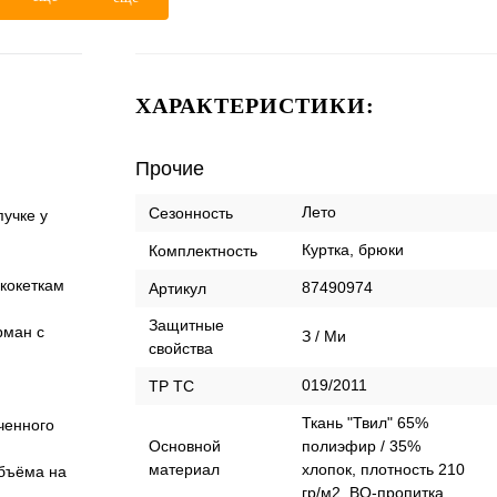
ХАРАКТЕРИСТИКИ:
Прочие
Лето
Сезонность
пучке у
Куртка, брюки
Комплектность
кокеткам
87490974
Артикул
Защитные
рман с
З / Ми
свойства
019/2011
ТР ТС
Ткань "Твил" 65%
ченного
Основной
полиэфир / 35%
материал
хлопок, плотность 210
объёма на
гр/м2, ВО-пропитка