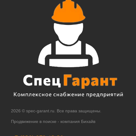
2026 © spec-garant.ru. Все права защищены.
Продвижение в поиске -
компания Бихайв