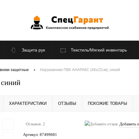
Защита рук
Текстиль/Мягкий инвентарь
По отраслям
Распродажа
•
авники защитные
Нарукавники ПВХ АНАРАКС (46х22см), синий
 синий
ХАРАКТЕРИСТИКИ
ОТЗЫВЫ
ПОХОЖИЕ ТОВАРЫ
Отзывов: 2
Добавить 
Артикул:
87499681