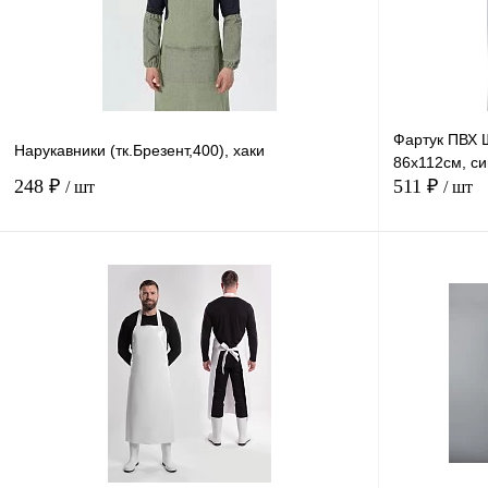
Фартук ПВХ 
Нарукавники (тк.Брезент,400), хаки
86х112см, с
248 ₽
511 ₽
/ шт
/ шт
В корзину
Купить в
Сравнение
1 клик
1 клик
В избранное
В
наличии