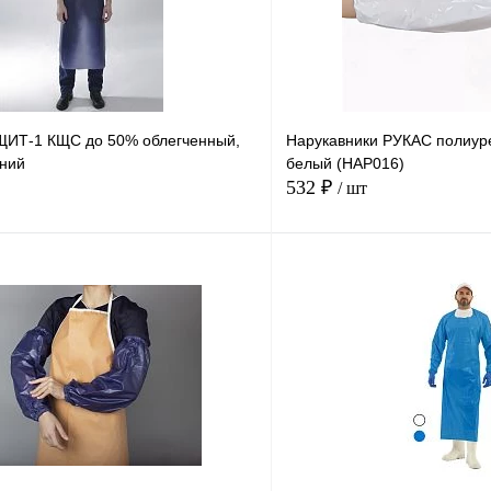
ЩИТ-1 КЩС до 50% облегченный,
Нарукавники РУКАС полиуре
иний
белый (НАР016)
532 ₽
/ шт
В корзину
Купить в
Сравнение
Купить в
1 клик
В избранное
В
В избранное
наличии
н