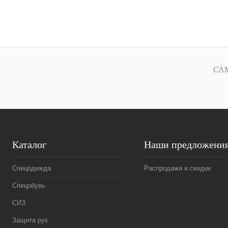
В корзину
Купить в
Сравнение
1 клик
1 клик
СА
В избранное
Под заказ
Каталог
Наши предложени
Спецодежда
Распродажи и скидки
Спецобувь
СИЗ
Защита рук