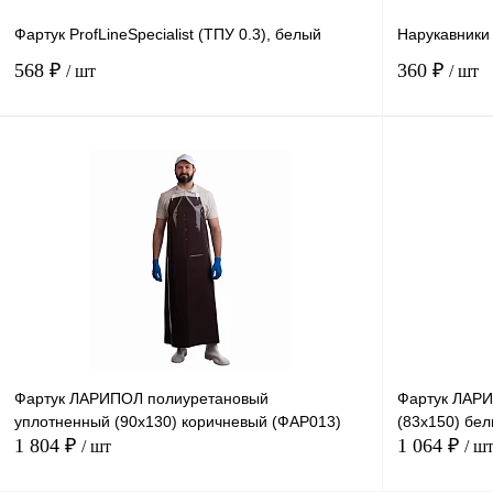
Фартук ProfLineSpecialist (ТПУ 0.3), белый
Нарукавники
568 ₽
360 ₽
/ шт
/ шт
В корзину
Купить в
Сравнение
1 клик
1 клик
В избранное
Под заказ
Фартук ЛАРИПОЛ полиуретановый
Фартук ЛАРИ
уплотненный (90х130) коричневый (ФАР013)
(83х150) бе
1 804 ₽
1 064 ₽
/ шт
/ ш