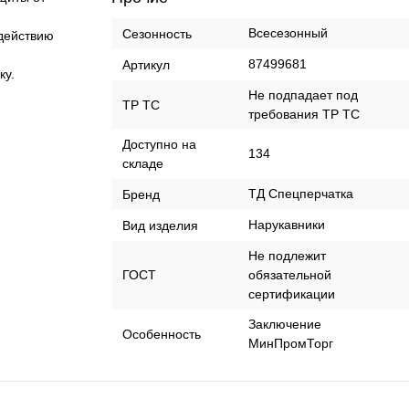
Всесезонный
Сезонность
здействию
87499681
Артикул
ку.
Не подпадает под
ТР ТС
требования ТР ТС
Доступно на
134
складе
ТД Спецперчатка
Бренд
Нарукавники
Вид изделия
Не подлежит
ГОСТ
обязательной
сертификации
Заключение
Особенность
МинПромТорг