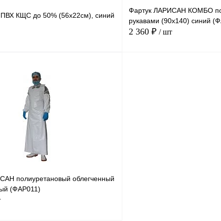
Фартук ЛАРИСАН КОМБО по
 ПВХ КЩС до 50% (56х22см), синий
рукавами (90х140) синий (
2 360 ₽
/ шт
В корзину
Купить в
Сравнение
Купить в
1 клик
В избранное
В
В избранное
наличии
САН полиуретановый облегченный
лый (ФАР011)
т