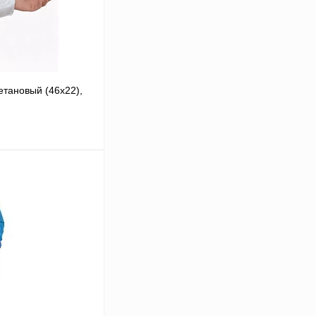
тановый (46х22),
В корзину
Сравнение
В
аличии