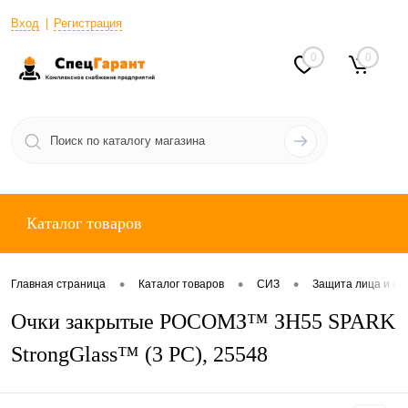
Вход
Регистрация
0
0
Каталог товаров
•
•
•
Главная страница
Каталог товаров
СИЗ
Защита лица и ор
Очки закрытые РОСОМЗ™ ЗН55 SPARK
StrongGlass™ (3 PC), 25548