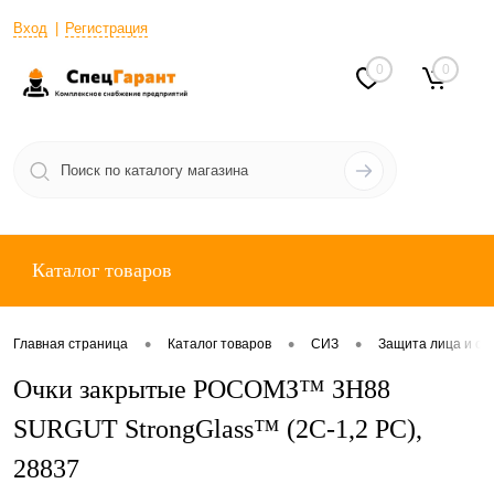
Вход
Регистрация
0
0
Каталог товаров
•
•
•
Главная страница
Каталог товаров
СИЗ
Защита лица и ор
Очки закрытые РОСОМЗ™ ЗН88
SURGUT StrongGlass™ (2С-1,2 РС),
28837