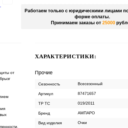
Работаем только с юридическими лицами п
форме оплаты.
Принимаем заказы от
25000
рубл
ХАРАКТЕРИСТИКИ:
Прочие
щиты от
 брызг
Всесезонный
Сезонность
87471657
Артикул
тием
019/2011
ТР ТС
ния
АМПАРО
Бренд
овых
Очки
Вид изделия
ленности.