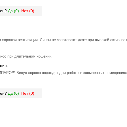
зен?
Да (
0
)
Нет (
0
)
и хорошая вентиляция. Линзы не запотевают даже при высокой активност
 нос при длительном ношении.
ния:
МПАРО™ Венус хорошо подходят для работы в запыленных помещениях 
зен?
Да (
0
)
Нет (
0
)