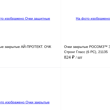
Купить в
Сравнение
Купить в
1 клик
В избранное
В
В избранное
наличии
н
ые закрытые АЙ-ПРОТЕКТ. ОЧК
Очки закрытые РОСОМЗ™ 
Стронг Гласс (6 РС), 21135
824 ₽
/ шт
В корзину
Купить в
Сравнение
Купить в
1 клик
В избранное
Под заказ
В избранное