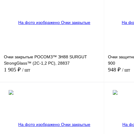
Купить в
Сравнение
1 клик
1 клик
В избранное
Под заказ
Очки закрытые РОСОМЗ™ ЗН88 SURGUT
Очки защитн
StrongGlass™ (2С-1,2 РС), 28837
900
1 905 ₽
948 ₽
/ шт
/ шт
В корзину
Купить в
Сравнение
1 клик
1 клик
В избранное
В
наличии