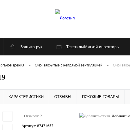
Защита рук
Текстиль/Мягкий инвентарь
По отраслям
Распродажа
•
•
органов зрения
Очки закрытые с непрямой вентиляцией
Очки зак
19
ХАРАКТЕРИСТИКИ
ОТЗЫВЫ
ПОХОЖИЕ ТОВАРЫ
Отзывов: 2
Добавить 
Артикул:
87471657