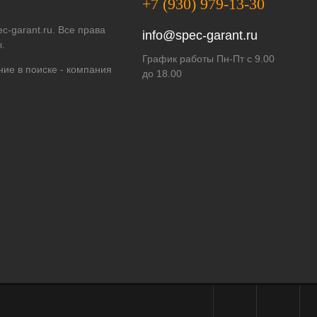
+7 (930) 979-13-30
c-garant.ru. Все права
info@spec-garant.ru
.
График работы Пн-Пт с 9.00
ие в поиске -
компания
до 18.00
Telegram - чат
WhatsApp - ч