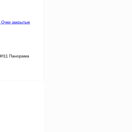
Сравнение
В
аличии
ЗН11 Панорама
В корзину
Сравнение
Под заказ