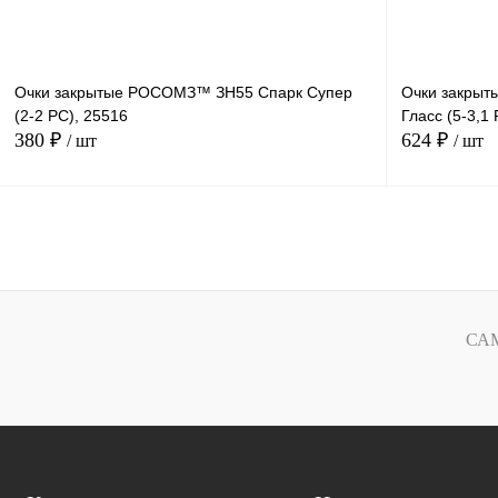
Очки закрытые РОСОМЗ™ ЗН55 Спарк Супер
Очки закрыт
(2-2 PC), 25516
Гласс (5-3,1
380 ₽
624 ₽
/ шт
/ шт
В корзину
Купить в
Сравнение
1 клик
1 клик
СА
В избранное
Под заказ