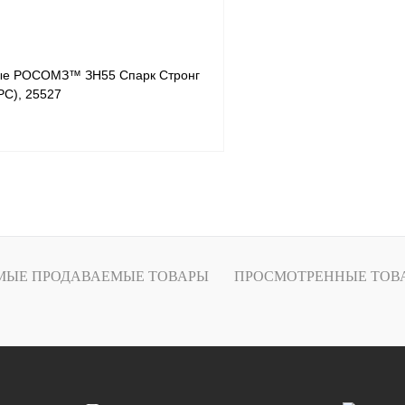
ые РОСОМЗ™ ЗН55 Спарк Стронг
 PC), 25527
В корзину
Купить в
Сравнение
МЫЕ ПРОДАВАЕМЫЕ ТОВАРЫ
ПРОСМОТРЕННЫЕ ТОВ
В избранное
Под заказ