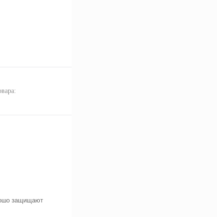
овара:
рошо защищают