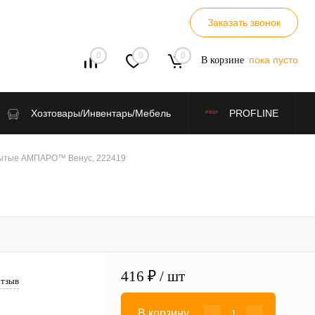
Заказать звонок
0
0
0
пока пусто
В корзине
Хозтовары/Инвентарь/Мебель
PROFLINE
рытые АМПАРО™ Венус, 222419
416 ₽
/ шт
отзыв
В корзину