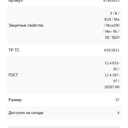
87495015
Артикул
З / К /
К20 / Ми
/ Мун200
Защитные свойства
/ Нм / Нс /
Щ / Щ20
019/2011
ТР ТС
12.4.033-
95 /
12.4.187-
ГОСТ
97 /
28507-99
37
Размер
4
Доступно на складе