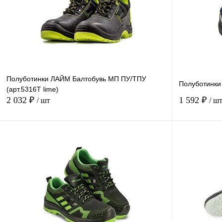
Полуботинки ЛАЙМ Балтобувь МП ПУ/ТПУ
Полуботинки 
(арт.5316Т lime)
2 032 ₽
1 592 ₽
/ шт
/ ш
В корзину
Купить в
Сравнение
1 клик
1 клик
В избранное
В
наличии
Размер
Размер