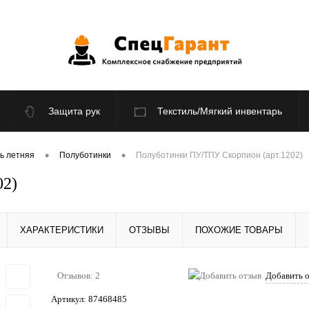
Защита рук
Текстиль/Мягкий инвентарь
По отраслям
Распродажа
•
•
ь летняя
Полуботинки
Полуботинки ПУ/ТПУ Скорпион (арт.1202)
02)
ХАРАКТЕРИСТИКИ
ОТЗЫВЫ
ПОХОЖИЕ ТОВАРЫ
Отзывов: 2
Добавить 
Артикул:
87468485