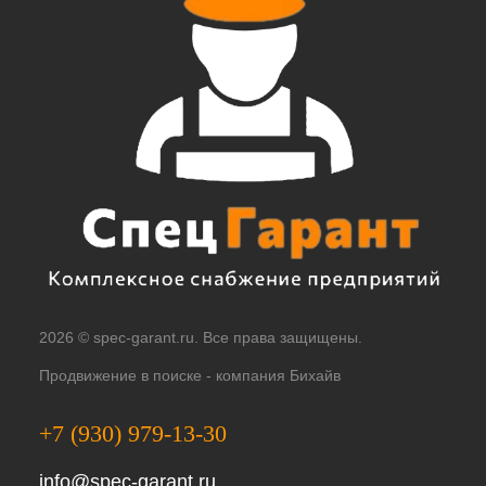
2026 © spec-garant.ru. Все права защищены.
Продвижение в поиске -
компания Бихайв
+7 (930) 979-13-30
info@spec-garant.ru