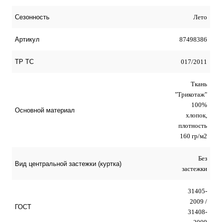
Лето
Сезонность
87498386
Артикул
017/2011
ТР ТС
Ткань
"Трикотаж"
100%
Основной материал
хлопок,
плотность
160 гр/м2
Без
Вид центральной застежки (куртка)
застежки
31405-
2009 /
ГОСТ
31408-