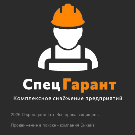
2026 © spec-garant.ru. Все права защищены.
Продвижение в поиске -
компания Бихайв